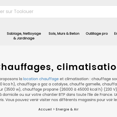
Sablage, Nettoyage
Sols, Murs & Beton
Outillage pro
E
& Jardinage
hauffages, climatisati
 proposons la
location chauffage
et climatisation : chauffage souf
0 kca h), chauffage a gaz a catalyse, chauffe gamelle, chauffa
eur (3500 w), chauffage propane (26000 à 45000 kcal h) (230 V) 
 domicile ou sur votre chantier BTP dans toute l’Ile de France. 
ris. Vous pouvez venir visiter nos différents magasins pour voir l
Accueil >
Energie & Air