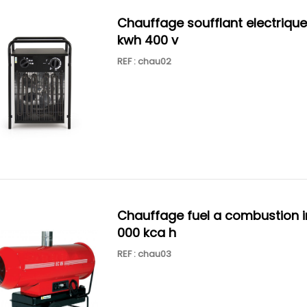
chauffage soufflant electrique 15
kwh 400 v
REF : chau02
chauffage fuel a combustion ind 70
000 kca h
REF : chau03