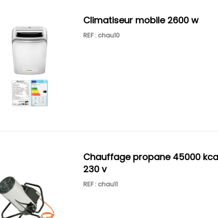
climatiseur mobile 2600 w
REF : chau10
chauffage propane 45000 kcal h
230 v
REF : chau11