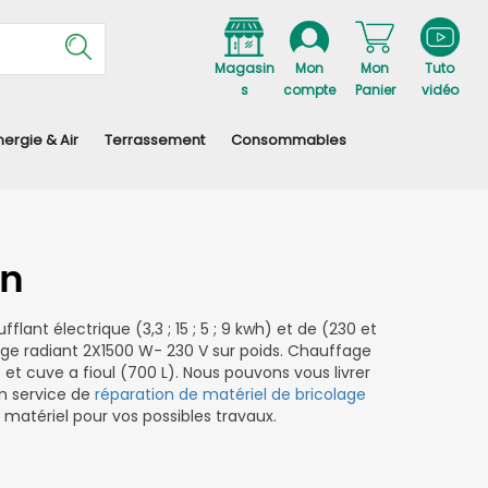
Magasin
Mon
Mon
Tuto
s
compte
Panier
vidéo
nergie & Air
Terrassement
Consommables
on
flant électrique (3,3 ; 15 ; 5 ; 9 kwh) et de (230 et
ge radiant 2X1500 W- 230 V sur poids. Chauffage
et cuve a fioul (700 L). Nous pouvons vous livrer
Un service de
réparation de matériel de bricolage
e matériel pour vos possibles travaux.