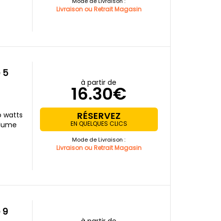
Mode de Livraison :
Livraison ou Retrait Magasin
à partir de
16.30€
RÉSERVEZ
o watts
EN QUELQUES CLICS
olume
Mode de Livraison :
Livraison ou Retrait Magasin