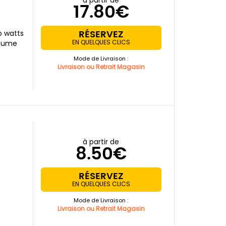
à partir de
17.80€
RÉSERVEZ
o watts
EN QUELQUES CLICS
olume
Mode de Livraison :
Livraison ou Retrait Magasin
à partir de
8.50€
RÉSERVEZ
EN QUELQUES CLICS
Mode de Livraison :
Livraison ou Retrait Magasin