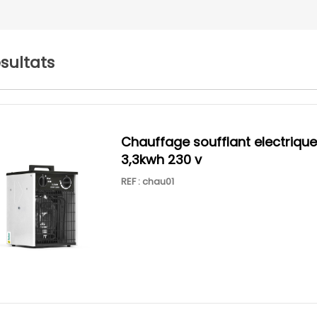
ésultats
chauffage soufflant electrique
3,3kwh 230 v
REF : chau01