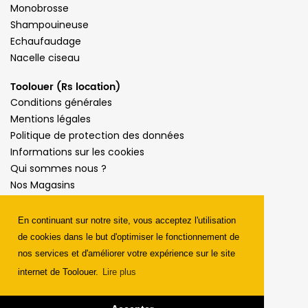
Monobrosse
Shampouineuse
Echaufaudage
Nacelle ciseau
Toolouer (Rs location)
Conditions générales
Mentions légales
Politique de protection des données
Informations sur les cookies
Qui sommes nous ?
Nos Magasins
Presse
Contact
En continuant sur notre site, vous acceptez l'utilisation
de cookies dans le but d'optimiser le fonctionnement de
Service Client
nos services et d'améliorer votre expérience sur le site
01 43 71 45 35
internet de Toolouer.
Lire plus
*prix d'un appel local