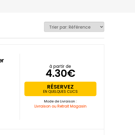
er
à partir de
4.30€
RÉSERVEZ
EN QUELQUES CLICS
Mode de Livraison :
Livraison ou Retrait Magasin