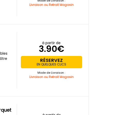
Mode de Livraison :
Livraison ou Retrait Magasin
à partir de
3.90€
bles
lâtre
RÉSERVEZ
EN QUELQUES CLICS
Mode de Livraison :
Livraison ou Retrait Magasin
rquet