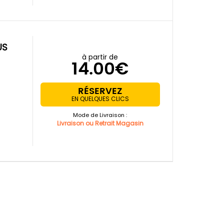
US
à partir de
14.00€
RÉSERVEZ
EN QUELQUES CLICS
Mode de Livraison :
Livraison ou Retrait Magasin