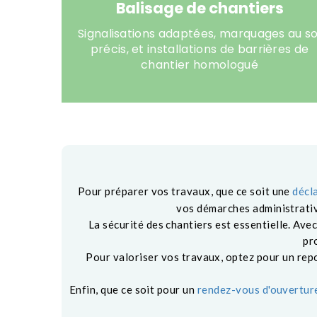
Balisage de chantiers
Signalisations adaptées, marquages au so
précis, et installations de
barrières de
chantier
homologué
Pour préparer vos travaux, que ce soit une
décl
vos démarches administrativ
La sécurité des chantiers est essentielle. Av
pr
Pour valoriser vos travaux, optez pour un re
Enfin, que ce soit pour un
rendez-vous d'ouverture