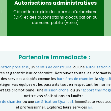
Autorisations administratives
l
Obtention rapide des permis d'urbanisme
(DP) et des
autorisations d'occupation du
domaine public
(voirie)
Partenaire Immediacte :
aration préalable
, un
permis de construire
, ou une
autorisation d
es et garantit leur conformité. Retrouvez toutes les informatio
ec des services adaptés comme les
barrières de chantier
, la
signali
otéger vos équipes et les passants tout en respectant les norme
portage promotionnel, une
mission drone
, ou un
rapport thermog
mettre vos réalisations en lumière.
 de chantier
ou une
certification Qualibat
, Immediacte vous ac
et professionnel. Explorez leurs services
ici
.