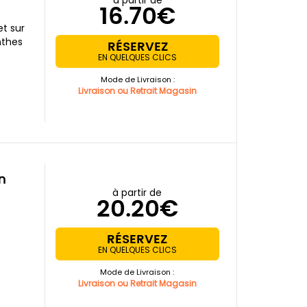
à partir de
16.70€
t sur
nthes
RÉSERVEZ
EN QUELQUES CLICS
Mode de Livraison :
Livraison ou Retrait Magasin
n
à partir de
20.20€
RÉSERVEZ
EN QUELQUES CLICS
Mode de Livraison :
Livraison ou Retrait Magasin