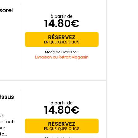
sorel
à partir de
14.80€
RÉSERVEZ
EN QUELQUES CLICS
Mode de Livraison :
Livraison ou Retrait Magasin
issus
à partir de
14.80€
us
er tout
RÉSERVEZ
our
EN QUELQUES CLICS
 etc…