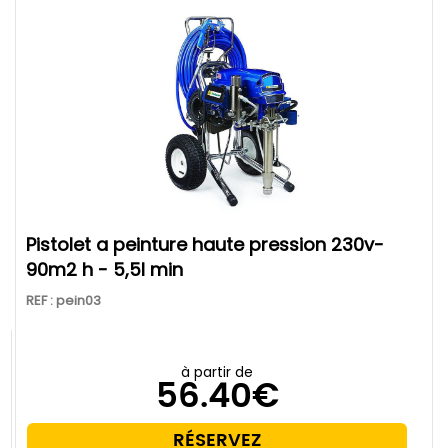
pistolet a peinture haute pression 230v-
90m2 h - 5,5l min
REF : pein03
à partir de
56.40€
RÉSERVEZ