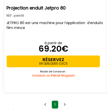
Projection enduit Jetpro 80
REF : pein19
JETPRO 80 est une machine pour l’application d’enduits
film mince
à partir de
69.20€
RÉSERVEZ
EN QUELQUES CLICS
Mode de Livraison :
Livraison ou Retrait Magasin
1