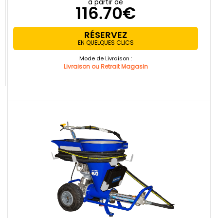
à partir de
116.70€
RÉSERVEZ
EN QUELQUES CLICS
Mode de Livraison :
Livraison ou Retrait Magasin