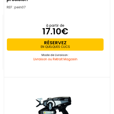
REF : pein07
à partir de
17.10€
RÉSERVEZ
EN QUELQUES CLICS
Mode de Livraison :
Livraison ou Retrait Magasin