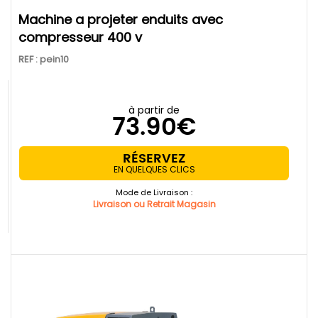
machine a projeter enduits avec
compresseur 400 v
REF : pein10
à partir de
73.90€
RÉSERVEZ
EN QUELQUES CLICS
Mode de Livraison :
Livraison ou Retrait Magasin