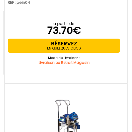
REF : pein04
à partir de
73.70€
RÉSERVEZ
EN QUELQUES CLICS
Mode de Livraison :
Livraison ou Retrait Magasin