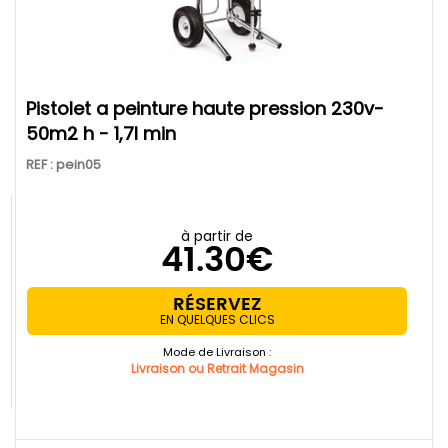
pistolet a peinture haute pression 230v-
50m2 h - 1,7l min
REF : pein05
à partir de
41.30€
RÉSERVEZ
EN QUELQUES CLICS
Mode de Livraison :
Livraison ou Retrait Magasin