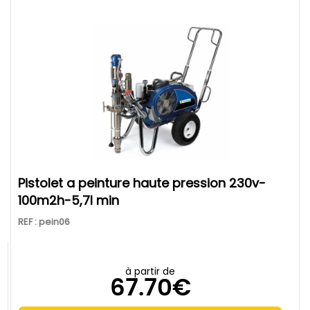
pistolet a peinture haute pression 230v-
100m2h-5,7l min
REF : pein06
à partir de
67.70€